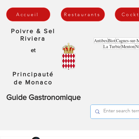
Accueil
Restaurants
Cockt
Poivre & Sel
Riviera
Antibes
Biot
Cagnes-sur-
La Turbie
Menton
N
et
Principauté
de Monaco
Guide Gastronomique