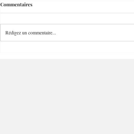
Commentaires
Rédigez un commentaire...
Le Temps d'un Eté
Cave Nature
Restaurant et Plage de
Bucolique -
Charme - 06000 - Nice
Villefranc