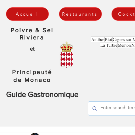
Accueil
Restaurants
Cockt
Poivre & Sel
Riviera
Antibes
Biot
Cagnes-sur-
La Turbie
Menton
N
et
Principauté
de Monaco
Guide Gastronomique