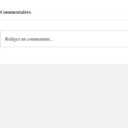
Commentaires
Rédigez un commentaire...
Le Temps d'un Eté
Cave Nature
Restaurant et Plage de
Bucolique -
Charme - 06000 - Nice
Villefranc