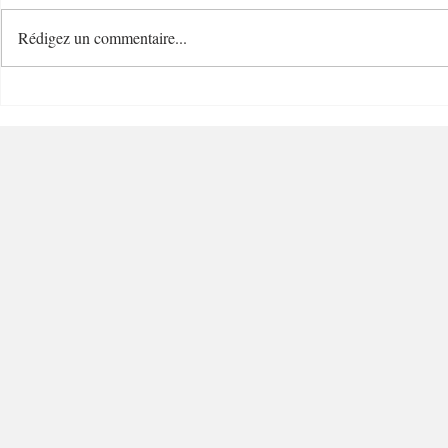
Rédigez un commentaire...
Villefranche Enchères
Mastuvue L
Riviera Auctioneer - 06230 -
Villefranche-sur-Mer