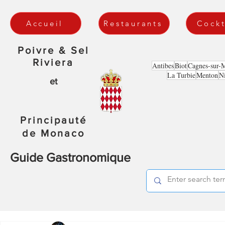
Accueil
Restaurants
Cockt
Poivre & Sel
Riviera
Antibes
Biot
Cagnes-sur-
La Turbie
Menton
N
et
Principauté
de Monaco
Guide Gastronomique