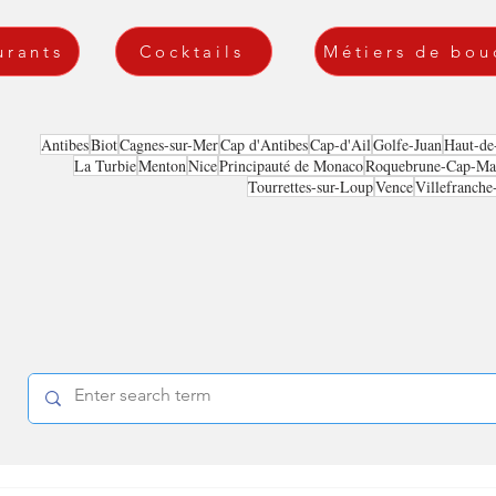
urants
Cocktails
Métiers de bou
Antibes
Biot
Cagnes-sur-Mer
Cap d'Antibes
Cap-d'Ail
Golfe-Juan
Haut-de
La Turbie
Menton
Nice
Principauté de Monaco
Roquebrune-Cap-Mar
Tourrettes-sur-Loup
Vence
Villefranche