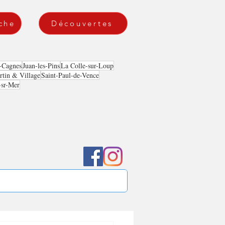
che
Découvertes
-Cagnes
Juan-les-Pins
La Colle-sur-Loup
tin & Village
Saint-Paul-de-Vence
-sr-Mer