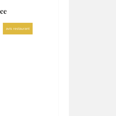
nce
avis restaurant