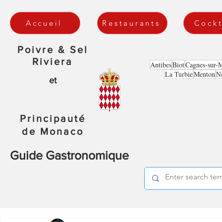
Accueil
Restaurants
Cockt
Poivre & Sel
Riviera
Antibes
Biot
Cagnes-sur-
La Turbie
Menton
N
et
Principauté
de Monaco
Guide Gastronomique