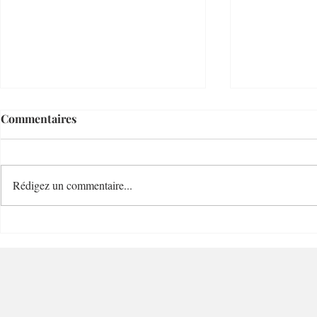
Commentaires
Rédigez un commentaire...
Le Temps d'un Eté
Cave Nature
Restaurant et Plage de
Bucolique -
Charme - 06000 - Nice
Villefranc