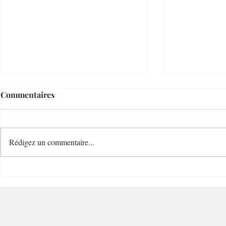
Commentaires
Rédigez un commentaire...
Le Temps d'un Eté
Cave Nature
Restaurant et Plage de
Bucolique -
Charme - 06000 - Nice
Villefranc