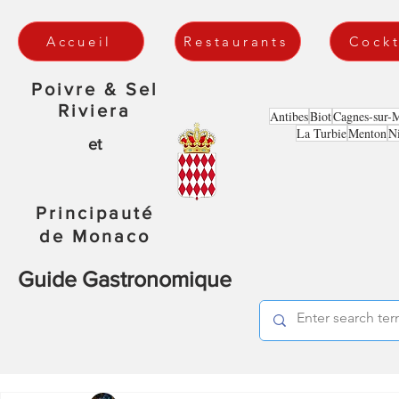
Accueil
Restaurants
Cockt
Poivre & Sel
Riviera
Antibes
Biot
Cagnes-sur-
La Turbie
Menton
N
et
Principauté
de Monaco
Guide Gastronomique