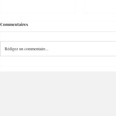
Commentaires
Rédigez un commentaire...
Cave Bianchi 1860 Cave de
Blend Coff
Grand Charme - 06300 –
Charme - 0
Nice