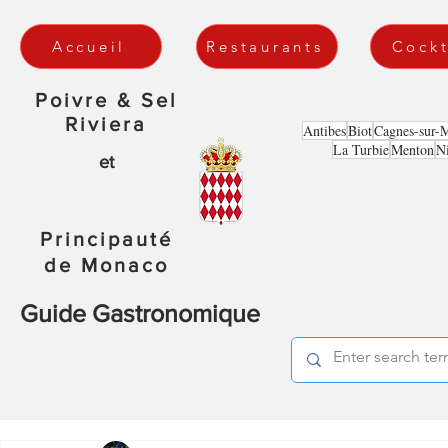
Accueil
Restaurants
Cockt
Poivre & Sel
Riviera
Antibes
Biot
Cagnes-sur-
La Turbie
Menton
N
et
Principauté
de Monaco
Guide Gastronomique