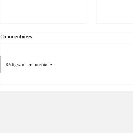
Commentaires
Rédigez un commentaire...
Le Temps d'un Eté
Cave Nature
Restaurant et Plage de
Bucolique -
Charme - 06000 - Nice
Villefranc