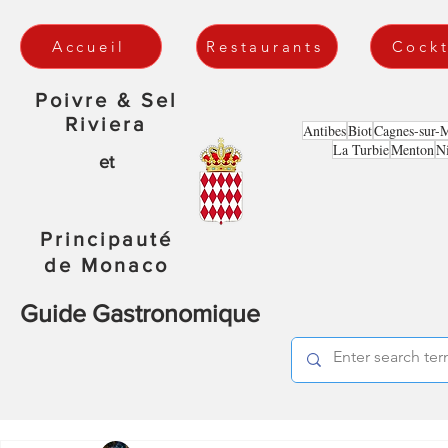
Accueil
Restaurants
Cockt
Poivre & Sel
Riviera
Antibes
Biot
Cagnes-sur-
La Turbie
Menton
N
et
Principauté
de Monaco
Guide Gastronomique