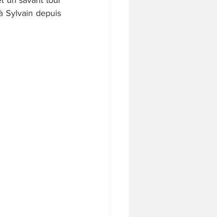
t un savant tour 
à Sylvain depuis 