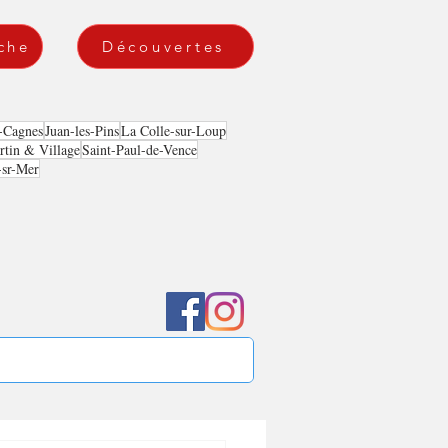
che
Découvertes
-Cagnes
Juan-les-Pins
La Colle-sur-Loup
tin & Village
Saint-Paul-de-Vence
-sr-Mer