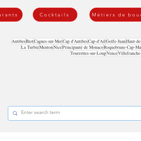
urants
Cocktails
Métiers de bou
Antibes
Biot
Cagnes-sur-Mer
Cap d'Antibes
Cap-d'Ail
Golfe-Juan
Haut-de
La Turbie
Menton
Nice
Principauté de Monaco
Roquebrune-Cap-Mar
Tourrettes-sur-Loup
Vence
Villefranche