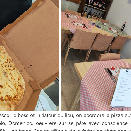
asco, le boss et initiateur du lieu, on abordera la pizza au
olo, Domenico, oeuvrera sur sa pâte avec conscience et