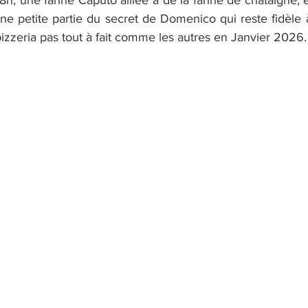
h, une farine Caputo alliée à de la farine de châtaigne, e
ne petite partie du secret de Domenico qui reste fidèle 
pizzeria pas tout à fait comme les autres en Janvier 2026.