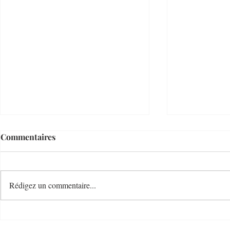
Commentaires
Rédigez un commentaire...
Le Temps d'un Eté
Cave Nature
Restaurant et Plage de
Bucolique -