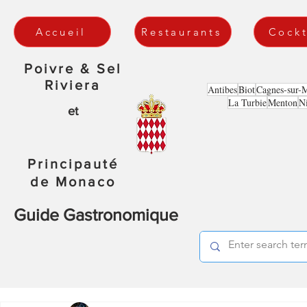
Accueil
Restaurants
Cockt
Poivre & Sel
Riviera
Antibes
Biot
Cagnes-sur-
La Turbie
Menton
N
et
Principauté
de Monaco
Guide Gastronomique