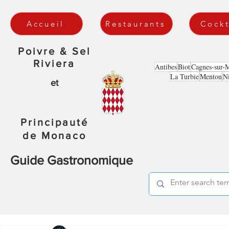
Accueil
Restaurants
Cockt
Poivre & Sel
Riviera
Antibes
Biot
Cagnes-sur-
La Turbie
Menton
N
et
Principauté
de Monaco
Guide Gastronomique