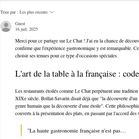
Le Temps d'un Eté
Cave Nature
Trier par :
Les plus récents
Restaurant et Plage de
Bucolique -
Guest
Charme - 06000 - Nice
Villefranc
16 juil. 2025
Merci pour ce partage sur Le Chat ! J'ai eu la chance de découvri
confirme que l'expérience gastronomique y est remarquable. Cela
choisir ses tenues pour ce type d'occasions spéciales.
L'art de la table à la française : code
Les restaurants étoilés comme Le Chat perpétuent une tradition
XIXe siècle. Brillat-Savarin disait déjà que "la découverte d'un
genre humain que la découverte d'une étoile". Cette philosophie
couverts à la présentation des plats, en passant par l'accord des 
"La haute gastronomie française n'est pas…