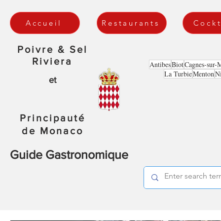
Accueil
Restaurants
Cockt
Poivre & Sel
Riviera
Antibes
Biot
Cagnes-sur-
La Turbie
Menton
N
et
Principauté
de Monaco
Guide Gastronomique